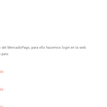
es del MercadoPago, para ello hacemos login en la web
 país:
als
als