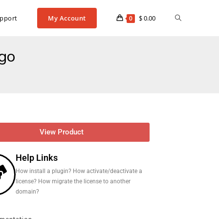
pport
My Account
$
0.00
0
go
View Product
Help Links
How install a plugin? How activate/deactivate a
license? How migrate the license to another
domain?