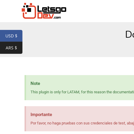
D
USD $
ARS $
Note
This plugin is only for LATAM, for this reason the documentati
Importante
Por favor, no haga pruebas con sus credenciales de test, aba