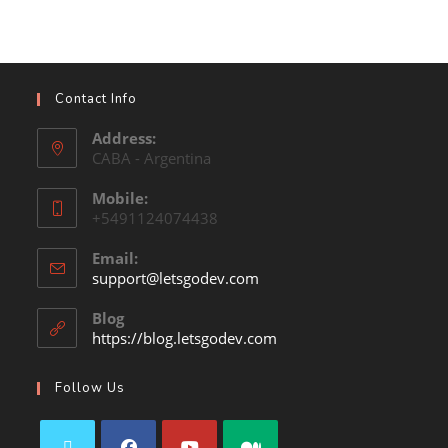
Contact Info
Address:
CABA - Argentina
Mobile:
+5491124074438
Email:
support@letsgodev.com
Blog
https://blog.letsgodev.com
Follow Us